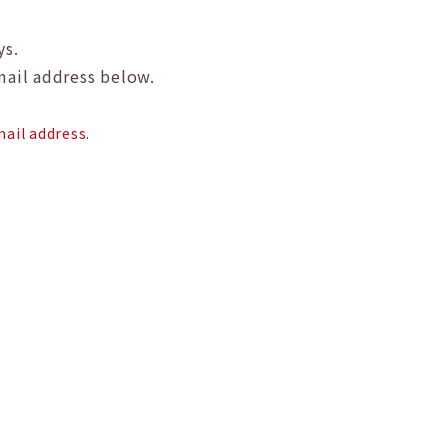
ys.
mail address below.
ail address.