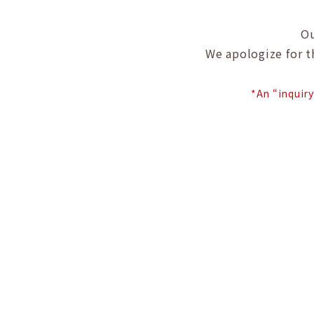
Ou
We apologize for 
*An “inquir