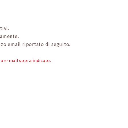
tivi.
ttamente.
zzo email riportato di seguito.
o e-mail sopra indicato.