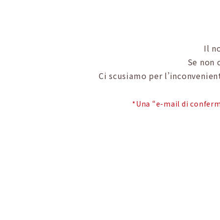
Il n
Se non c
Ci scusiamo per l’inconvenient
*Una “e-mail di conferm