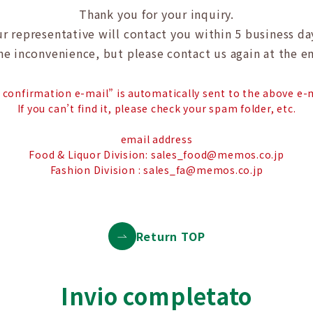
Thank you for your inquiry.
r representative will contact you
within 5 business da
the inconvenience,
but please contact us again
at the e
y confirmation e-mail” is automatically sent
to the above e-m
If you can’t find it,
please check your spam folder, etc.
email address
Food & Liquor Division: sales_food@memos.co.jp
Fashion Division : sales_fa@memos.co.jp
Return TOP
Invio completato