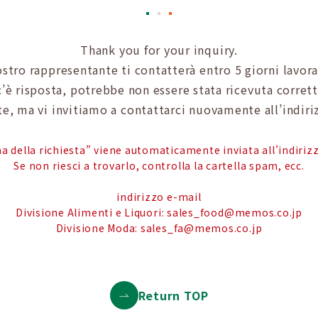
Thank you for your inquiry.
ostro rappresentante ti contatterà entro 5 giorni lavora
’è risposta, potrebbe non essere stata ricevuta corre
e, ma vi invitiamo a contattarci nuovamente all’indiri
a della richiesta” viene automaticamente inviata all’indirizz
Se non riesci a trovarlo, controlla la cartella spam, ecc.
indirizzo e-mail
Divisione Alimenti e Liquori: sales_food@memos.co.jp
Divisione Moda: sales_fa@memos.co.jp
Return TOP