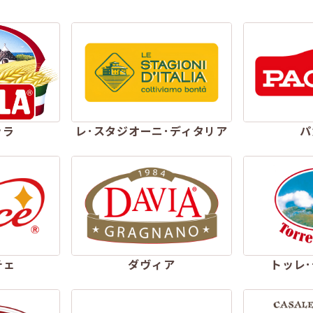
ッラ
レ･スタジオーニ･ディタリア
パ
チェ
ダヴィア
トッレ･