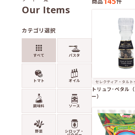
145
商品
件
Our Items
カテゴリ選択
すべて
パスタ
トマト
オイル
セレクティア・タルト
トリュフ･ペタル
ー）
調味料
ソース
野菜
シロップ・
パウダー