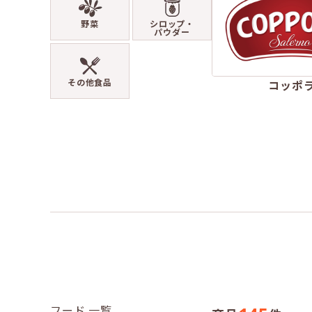
野菜
シロップ・
パウダー
その他食品
コッポ
フード 一覧