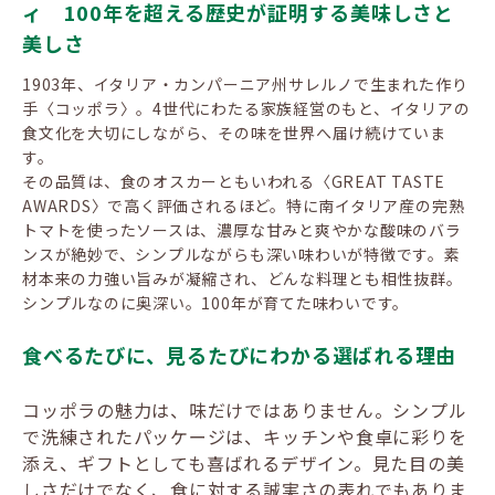
ィ 100年を超える歴史が証明する美味しさと
美しさ
1903年、イタリア・カンパーニア州サレルノで生まれた作り
手〈コッポラ〉。4世代にわたる家族経営のもと、イタリアの
食文化を大切にしながら、その味を世界へ届け続けていま
す。
その品質は、食のオスカーともいわれる〈GREAT TASTE
AWARDS〉で高く評価されるほど。特に南イタリア産の完熟
トマトを使ったソースは、濃厚な甘みと爽やかな酸味のバラ
ンスが絶妙で、シンプルながらも深い味わいが特徴です。素
材本来の力強い旨みが凝縮され、どんな料理とも相性抜群。
シンプルなのに奥深い。100年が育てた味わいです。
食べるたびに、見るたびにわかる選ばれる理由
コッポラの魅力は、味だけではありません。シンプル
で洗練されたパッケージは、キッチンや食卓に彩りを
添え、ギフトとしても喜ばれるデザイン。見た目の美
しさだけでなく、食に対する誠実さの表れでもありま