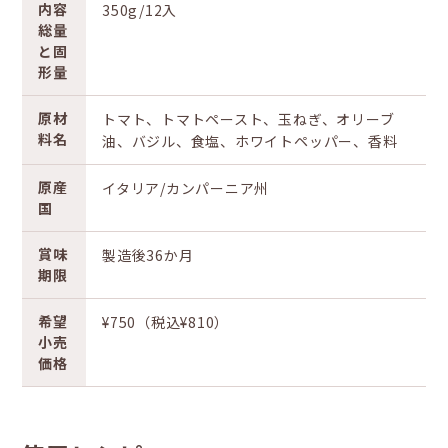
内容
350g/12入
総量
と固
形量
原材
トマト、トマトペースト、玉ねぎ、オリーブ
料名
油、バジル、食塩、ホワイトペッパー、香料
原産
イタリア/カンパーニア州
国
賞味
製造後36か月
期限
希望
¥750（税込¥810）
小売
価格