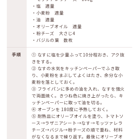
・塩 適量
・小麦粉 適量
・油 適量
・オリーブオイル 適量
・粉チーズ 大さじ4
・バジルの葉 数枚
手順
① なすに塩を少量ふって10分程おき、アク抜
きをする。
② なすの水気をキッチンペーパーでふき取
り、小麦粉をまぶしてよくはたき、余分な小
麦粉を落としておく。
③ フライパンに多めの油を入れ、なすを強火
で両面焼く。きつね色に焼き上がったら、キ
ッチンペーパーに取って油を切る。
④ オーブンを 180度に予熱しておく。
⑤ 耐熱皿にオリーブオイルを塗り、トマトソ
ース→ラザニアシート→なす→モッツァレラ
チーズ→バジル→粉チーズの順で重ね、材料
がなくなるまで繰り返す。最後にオリーブオ