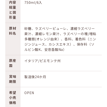
内容
750ml/6入
総量
と固
形量
原材
砂糖、ラズベリーピューレ、濃縮ラズベリー
料名
果汁、濃縮レモン果汁、ラズベリーの種/増粘
多糖類(オレンジ由来）、香料、着色料（ニン
ジンジュース、カシスエキス）、保存料（ソ
ルビン酸K、安息香酸Na）
原産
イタリア/ピエモンテ州
国
賞味
製造後24か月
期限
希望
OPEN
小売
価格