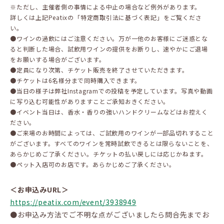
※ただし、主催者側の事情による中止の場合など例外があります。
詳しくは上記Peatixの「特定商取引法に基づく表記」をご覧くださ
い。
●ワインの過飲にはご注意ください。万が一他のお客様にご迷惑とな
ると判断した場合、試飲用ワインの提供をお断りし、速やかにご退場
をお願いする場合がございます。
●定員になり次第、チケット販売を終了させていただきます。
●チケットは6名様分まで同時購入できます。
●当日の様子は弊社Instagramでの投稿を予定しています。写真や動画
に写り込む可能性がありますことご承知おきください。
●イベント当日は、香水・香りの強いハンドクリームなどはお控えく
ださい。
●ご来場のお時間によっては、ご試飲用のワインが一部品切れすること
がございます。すべてのワインを常時試飲できるとは限らないことを、
あらかじめご了承ください。チケットの払い戻しには応じかねます。
●ペット入店可のお店です。あらかじめご了承ください。
＜お申込みURL＞
https://peatix.com/event/3938949
●お申込み方法でご不明な点がございましたら問合先までお