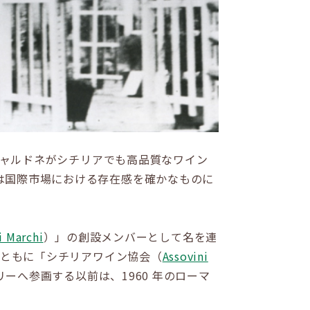
シャルドネがシチリアでも高品質なワイン
は国際市場における存在感を確かなものに
i Marchi
）」の創設メンバーとして名を連
とともに「シチリアワイン協会（
Assovini
へ参画する以前は、1960 年のローマ