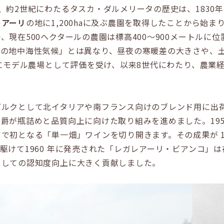
約2世紀にわたるタスカ・ダルメリータの歴史は、1830
レアーリ
の地に1,200haに及ぶ農園を取得したことから始
現在500ヘクタールの農園は標高400〜900メートルに
有の地中海性気候」とは異なり、昼夜の寒暖差の大きさや、
既にモデル農場として評価を受け、以来8世代にわたり、農業
ルクとして北イタリアや南フランス向けのブレンド用に出荷
爵が瓶詰めと品質向上に向けた取り組みを進めました。19
で初となる「単一畑」ワインを切り開きます。その成果が 1
駆けて1960 年に発売された「レガレアーリ・ビアンコ」
としての認知度向上に大きく貢献しました。