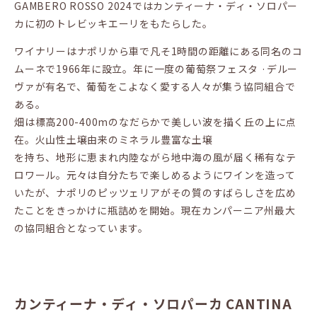
GAMBERO ROSSO 2024ではカンティーナ・ディ・ソロパー
カに初のトレビッキエーリをもたらした。
ワイナリーはナポリから車で凡そ1時間の距離にある同名のコ
ムーネで1966年に設立。年に一度の葡萄祭フェスタ ·デルー
ヴァが有名で、葡萄をこよなく愛する人々が集う協同組合で
ある。
畑は標高200-400mのなだらかで美しい波を描く丘の上に点
在。火山性土壌由来のミネラル豊富な土壌
を持ち、地形に恵まれ内陸ながら地中海の風が届く稀有なテ
ロワール。元々は自分たちで楽しめるようにワインを造って
いたが、ナポリのピッツェリアがその質のすばらしさを広め
たことをきっかけに瓶詰めを開始。現在カンパーニア州最大
の協同組合となっています。
カンティーナ・ディ・ソロパーカ CANTINA