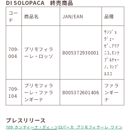
DI SOLOPACA 終売商品
コー
商品名
JAN/EAN
品種
ド
ｻﾝｼﾞｮ
ｳﾞｪｰ
ｾﾞ､ｱﾘｱ
709-
プリモフィラ
8005372930001
ﾆｺ､ﾓﾝﾃ
004
ーレ・ロッソ
ﾌﾟﾙﾁｬｰ
ﾉ､ﾗﾝﾌﾞ
ﾙｽｺ
プリモフィラ
ファラ
709-
ーレ・ファラ
8005372601406
ンギー
104
ンギーナ
ナ
プレスリリース
709_カンティーナ・ディ・ソロパーカ_プリモフィラーレ_ワイン