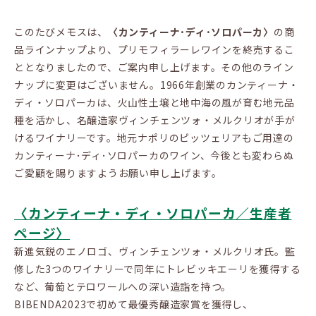
このたびメモスは、
〈カンティーナ･ディ･ソロパーカ〉
の商
品ラインナップより、プリモフィラーレワインを終売するこ
ととなりましたので、ご案内申し上げます。その他のライン
ナップに変更はございません。1966年創業のカンティーナ・
ディ・ソロパーカは、火山性土壌と地中海の風が育む地元品
種を活かし、名醸造家ヴィンチェンツォ・メルクリオが手が
けるワイナリーです。地元ナポリのピッツェリアもご用達の
カンティーナ･ディ･ソロパーカのワイン、今後とも変わらぬ
ご愛顧を賜りますようお願い申し上げます。
〈カンティーナ・ディ・ソロパーカ／生産者
ページ〉
新進気鋭のエノロゴ、ヴィンチェンツォ・メルクリオ氏。監
修した3つのワイナリーで同年にトレビッキエーリを獲得する
など、葡萄とテロワールへの深い造詣を持つ。
BIBENDA2023で初めて最優秀醸造家賞を獲得し、