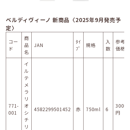
ベルディヴィーノ 新商品〈2025年9月発売予
定〉
商
コー
ﾀｲ
入
参考
品
JAN
規格
ド
ﾌﾟ
数
価格
名
イ
ル
テ
メ
ラ
リ
771-
オ
3000
4582299501452
赤
750ml
6
001
シ
円
チ
リ