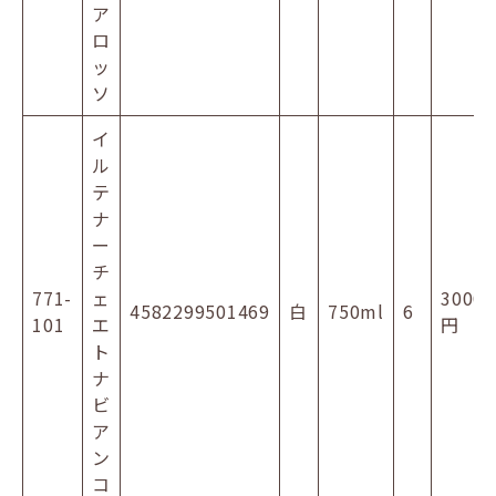
ア
ロ
ッ
ソ
イ
ル
テ
ナ
ー
チ
771-
ェ
3000
4582299501469
白
750ml
6
101
エ
円
ト
ナ
ビ
ア
ン
コ