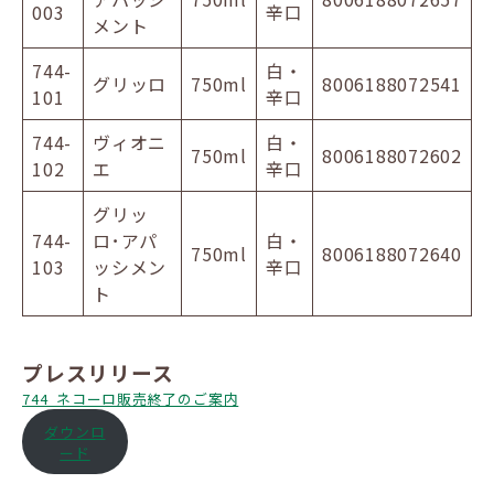
003
辛口
メント
744-
白・
グリッロ
750ml
8006188072541
101
辛口
744-
ヴィオニ
白・
750ml
8006188072602
102
エ
辛口
グリッ
744-
ロ･アパ
白・
750ml
8006188072640
103
ッシメン
辛口
ト
プレスリリース
744_ネコーロ販売終了のご案内
ダウンロ
ード