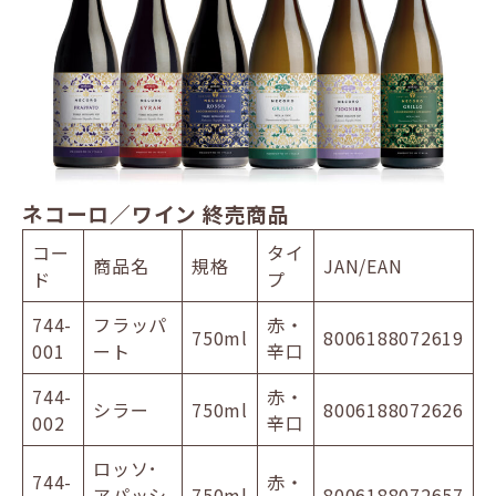
ネコーロ／ワイン 終売商品
コー
タイ
商品名
規格
JAN/EAN
ド
プ
744-
フラッパ
赤・
750ml
8006188072619
001
ート
辛口
744-
赤・
シラー
750ml
8006188072626
002
辛口
ロッソ･
744-
赤・
アパッシ
750ml
8006188072657