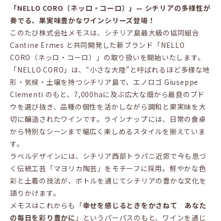
「NELLO CORO（ネッロ・コーロ）」— シチリアの多様性が
奏でる、果実味豊かなワインシリーズ登場！
このたび株式会社メモスは、シチリア島最大級の協同組合
Cantine Ermes と共同開発した新ブランド「NELLO
CORO（ネッロ・コーロ）」の取り扱いを開始いたします。
「NELLO CORO」は、“小さな大陸”と呼ばれるほど多様な地
形・気候・土壌を持つシチリア島で、エノロゴ Giuseppe
Clementi のもと、7,000haに及ぶ広大な畑から最良のブド
ウを選び抜き、品種の個性を活かしながら調和と果実味を大
切に醸造されたワインです。ラインナップには、日常の食卓
から特別なシーンまで幅広く楽しめるスタイルを揃えていま
す。
ラベルデザインには、シチリア西部トラパニ近郊で今も息づ
く伝統工芸「マヨリカ陶芸」をモチーフに採用。鮮やかな色
彩と土着の技法が、ボトルを通じてシチリアの豊かな文化を
語りかけます。
メモスはこれからも「
幸せを感じるときをかさねて あなた
の毎日を彩り豊かに
」というパーパスのもと、ワインを通じ