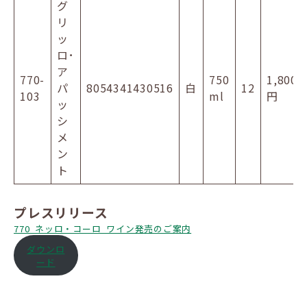
グ
リ
ッ
ロ･
ア
770-
750
1,800
パ
8054341430516
白
12
103
ml
円
ッ
シ
メ
ン
ト
プレスリリース
770_ネッロ・コーロ_ワイン発売のご案内
ダウンロ
ード