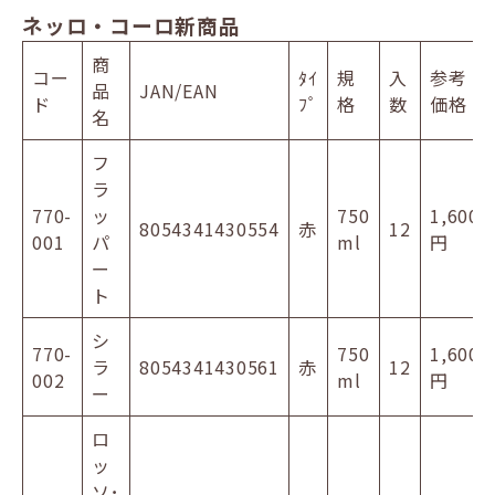
ネッロ・コーロ新商品
商
コー
ﾀｲ
規
入
参考
品
JAN/EAN
ド
ﾌﾟ
格
数
価格
名
フ
ラ
770-
ッ
750
1,600
8054341430554
赤
12
001
パ
ml
円
ー
ト
シ
770-
750
1,600
ラ
8054341430561
赤
12
002
ml
円
ー
ロ
ッ
ソ･