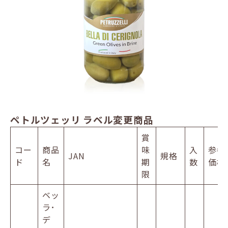
ペトルツェッリ ラベル変更商品
賞
コー
商品
味
入
参考
JAN
規格
ド
名
期
数
価格
限
ベッ
ラ･
デ