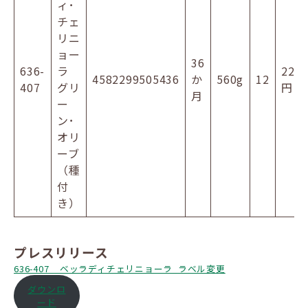
ィ･
チェ
リニ
ョー
36
636-
ラ
220
4582299505436
か
560g
12
407
グリ
円
月
ー
ン･
オリ
ーブ
（種
付
き）
プレスリリース
636-407__ベッラディチェリニョーラ_ラベル変更
ダウンロ
ード