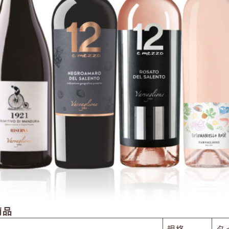
商品
規格
タ