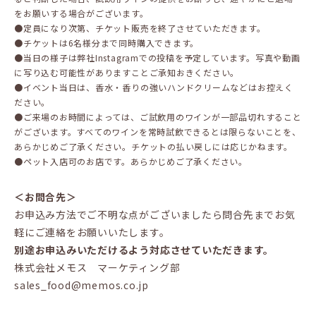
をお願いする場合がございます。
●定員になり次第、チケット販売を終了させていただきます。
●チケットは6名様分まで同時購入できます。
●当日の様子は弊社Instagramでの投稿を予定しています。写真や動画
に写り込む可能性がありますことご承知おきください。
●イベント当日は、香水・香りの強いハンドクリームなどはお控えく
ださい。
●ご来場のお時間によっては、ご試飲用のワインが一部品切れすること
がございます。すべてのワインを常時試飲できるとは限らないことを、
あらかじめご了承ください。チケットの払い戻しには応じかねます。
●ペット入店可のお店です。あらかじめご了承ください。
＜お問合先＞
お申込み方法でご不明な点がございましたら問合先までお気
軽にご連絡をお願いいたします。
別途お申込みいただけるよう対応させていただきます。
株式会社メモス マーケティング部
sales_food@memos.co.jp