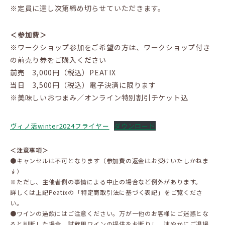
※定員に達し次第締め切らせていただきます。
＜参加費＞
※ワークショップ参加をご希望の方は、ワークショップ付き
の前売り券をご購入ください
前売 3,000円（税込）PEATIX
当日 3,500円（税込）電子決済に限ります
※美味しいおつまみ／オンライン特別割引チケット込
ヴィノ活winter2024フライヤー
ダウンロード
＜注意事項＞
●キャンセルは不可となります（参加費の返金はお受けいたしかねま
す）
※ただし、主催者側の事情による中止の場合など例外があります。
詳しくは上記Peatixの「特定商取引法に基づく表記」をご覧くださ
い。
●ワインの過飲にはご注意ください。万が一他のお客様にご迷惑とな
ると判断した場合、試飲用ワインの提供をお断りし、速やかにご退場