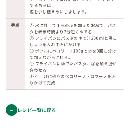
でるお湯は
塩を少し控えめにしましょう。
手順
① 水に対して１％の塩を加えたお湯で、パス
タを表示時間より2分短くゆでる
② フライパンにパスタのゆで汁200mlと黒こ
しょうを入れ中火にかける
③ ボウルにペコリーノ100gと②を3回に分け
て加えながら混ぜる。
④ フライパンにゆでたパスタ、③を加え混ぜ
合わせる
⑤ 仕上げに残りのペコリーノ・ロマーノをふ
りかけて完成
レシピ一覧に戻る