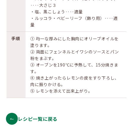
‥‥大さじ３
・塩、黒こしょう‥‥適量
・ルッコラ・ベビーリーフ（飾り用）‥‥適
量
手順
① 均一な厚みにした胸肉にオリーブオイルを
塗ります。
② 両面にフェンネルとイワシのソースとパン
粉をまぶす。
③ オーブンを190℃に予熱して、15分焼きま
す。
④ 焼き上がったらレモンの皮をすり下ろし、
肉に振りかける。
⑤ レモンを添えて出来上がり。
レシピ一覧に戻る