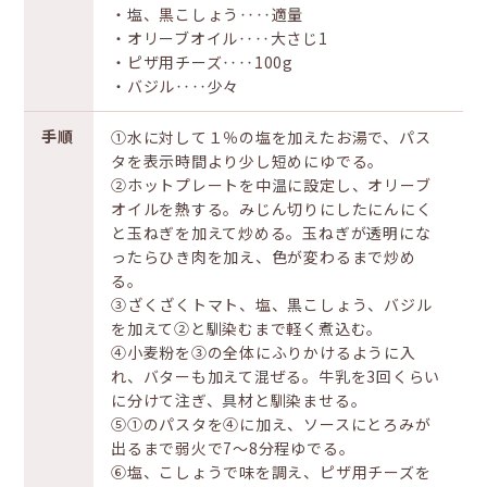
・塩、黒こしょう‥‥適量
・オリーブオイル‥‥大さじ1
・ピザ用チーズ‥‥100g
・バジル‥‥少々
手順
①水に対して１％の塩を加えたお湯で、パス
タを表示時間より少し短めにゆでる。
②ホットプレートを中温に設定し、オリーブ
オイルを熱する。みじん切りにしたにんにく
と玉ねぎを加えて炒める。玉ねぎが透明にな
ったらひき肉を加え、色が変わるまで炒め
る。
③ざくざくトマト、塩、黒こしょう、バジル
を加えて②と馴染むまで軽く煮込む。
④小麦粉を③の全体にふりかけるように入
れ、バターも加えて混ぜる。牛乳を3回くらい
に分けて注ぎ、具材と馴染ませる。
⑤①のパスタを④に加え、ソースにとろみが
出るまで弱火で7～8分程ゆでる。
⑥塩、こしょうで味を調え、ピザ用チーズを