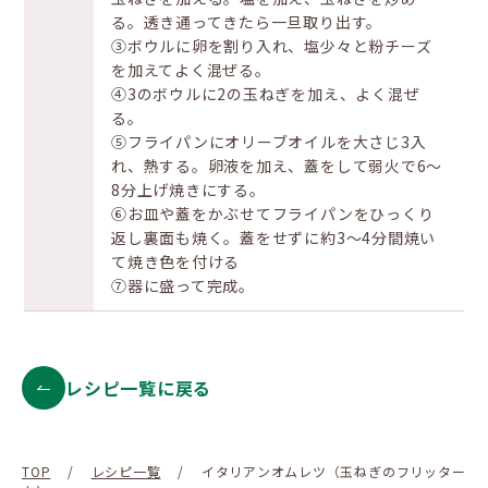
る。透き通ってきたら一旦取り出す。
③ボウルに卵を割り入れ、塩少々と粉チーズ
を加えてよく混ぜる。
④3のボウルに2の玉ねぎを加え、よく混ぜ
る。
⑤フライパンにオリーブオイルを大さじ3入
れ、熱する。卵液を加え、蓋をして弱火で6～
8分上げ焼きにする。
⑥お皿や蓋をかぶせてフライパンをひっくり
返し裏面も焼く。蓋をせずに約3〜4分間焼い
て焼き色を付ける
⑦器に盛って完成。
レシピ一覧に戻る
TOP
/
レシピ一覧
/
イタリアンオムレツ（玉ねぎのフリッター