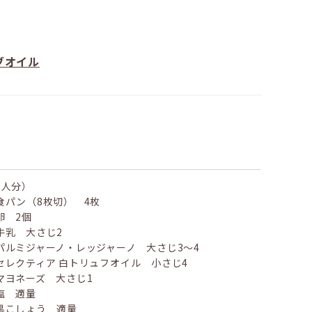
ブオイル
2人分）
食パン（8枚切） 4枚
卵 2個
牛乳 大さじ2
パルミジャーノ・レッジャーノ 大さじ3～4
セレクティア 白トリュフオイル 小さじ4
マヨネーズ 大さじ1
塩 適量
黒こしょう 適量