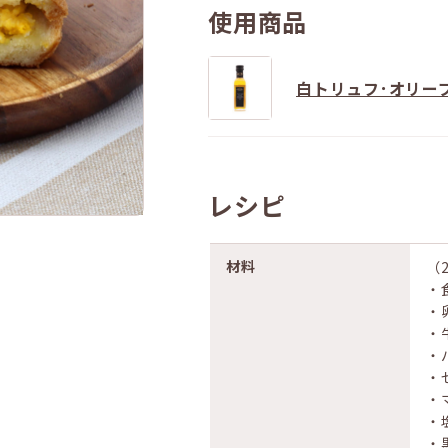
使用商品
白トリュフ･オリー
レシピ
材料
（
・
・
・
・
・
・
・
・