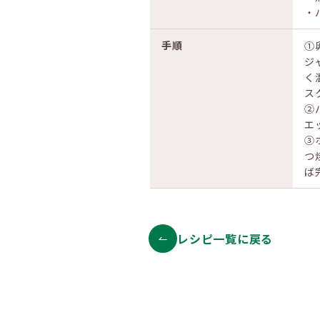
・
手順
①
ジ
く
ス
②
エ
③
つ
ば
レシピ一覧に戻る