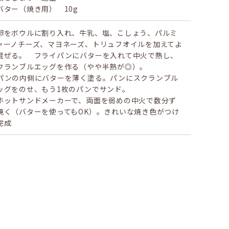
バター（焼き用） 10g
卵をボウルに割り入れ、牛乳、塩、こしょう、パルミ
ャーノチーズ、マヨネーズ、トリュフオイルを加えてよ
混ぜる。 フライパンにバターを入れて中火で熱し、
クランブルエッグを作る（やや半熟が◎）。
パンの内側にバターを薄く塗る。パンにスクランブル
ッグをのせ、もう1枚のパンでサンド。
ホットサンドメーカーで、両面を弱めの中火で数分ず
焼く（バターを使ってもOK）。きれいな焼き色がつけ
完成