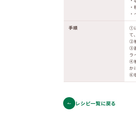
・
・
・
手順
①
て
②
③
ラ
④
か
⑥
レシピ一覧に戻る