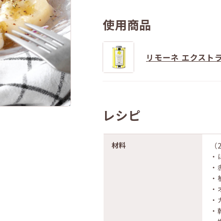
使用商品
リモーネ エクストラ
レシピ
材料
（
・
・
・
・
・
・