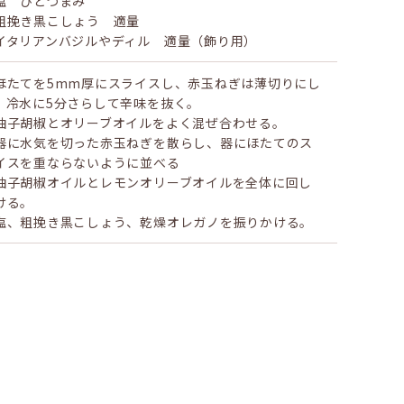
塩 ひとつまみ
粗挽き黒こしょう 適量
イタリアンバジルやディル 適量（飾り用）
ほたてを5mm厚にスライスし、赤玉ねぎは薄切りにし
、冷水に5分さらして辛味を抜く。
柚子胡椒とオリーブオイルをよく混ぜ合わせる。
器に水気を切った赤玉ねぎを散らし、器にほたてのス
イスを重ならないように並べる
柚子胡椒オイルとレモンオリーブオイルを全体に回し
ける。
塩、粗挽き黒こしょう、乾燥オレガノを振りかける。