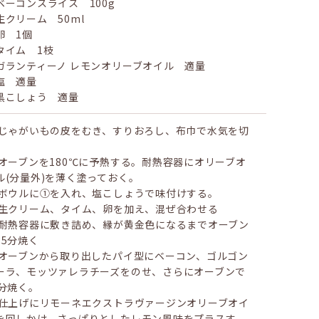
ベーコンスライス 100g
生クリーム 50ml
卵 1個
タイム 1枝
ガランティーノ レモンオリーブオイル 適量
塩 適量
黒こしょう 適量
 じゃがいもの皮をむき、すりおろし、布巾で水気を切
 オーブンを180℃に予熱する。耐熱容器にオリーブオ
ル(分量外)を薄く塗っておく。
 ボウルに①を入れ、塩こしょうで味付けする。
 生クリーム、タイム、卵を加え、混ぜ合わせる
 耐熱容器に敷き詰め、縁が黄金色になるまでオーブン
35分焼く
 オーブンから取り出したパイ型にベーコン、ゴルゴン
ーラ、モッツァレラチーズをのせ、さらにオーブンで
0分焼く。
 仕上げにリモーネエクストラヴァージンオリーブオイ
を回しかけ、さっぱりとしたレモン風味をプラスす