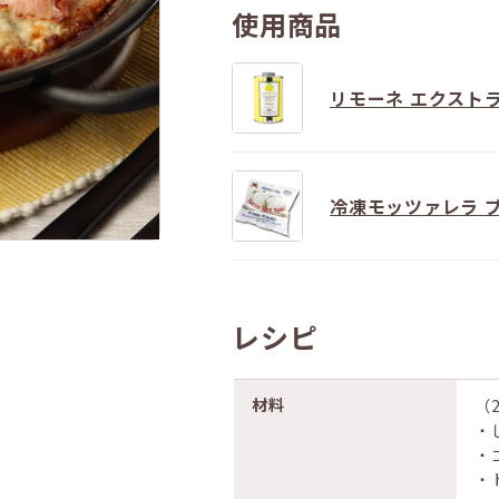
使用商品
リモーネ エクストラ
冷凍モッツァレラ 
レシピ
材料
（
・
・
・