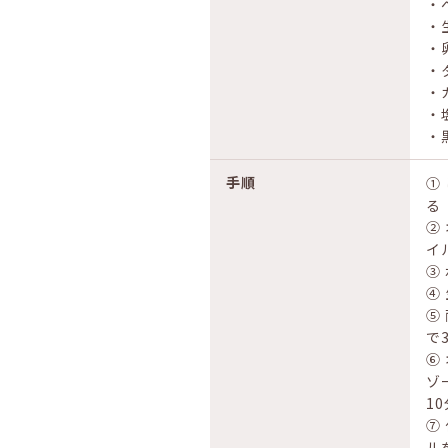
・
・
・
・
・
・
・
手順
①
る
②
イ
③
④
⑤
で
⑥
ゾ
1
⑦
ル