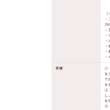
〈
・
3
・
・
・
・
・
・
手順
①
を
で
を
②
し
を
③