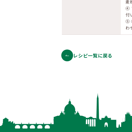
麦
④
付
⑤
わ
レシピ一覧に戻る