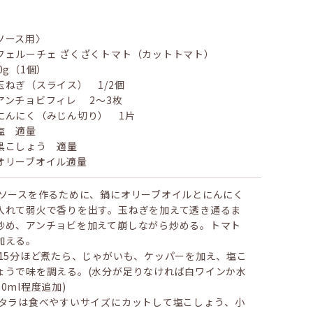
ソース用〉
フェルーチェ ざくざくトマト（カットトマト）
90g（1個）
玉ねぎ（スライス） 1/2個
アンチョビフィレ 2〜3枚
にんにく（みじん切り） 1片
塩 適量
黒こしょう 適量
オリーブオイル適量
 ソースを作るために、鍋にオリーブオイルとにんにく
入れて弱火で香りを出す。玉ねぎを加えて透き通るま
炒め、アンチョビを加えて崩しながら炒める。トマト
加える。
 15分ほど煮たら、じゃがいも、ケッパーを加え、塩こ
ょうで味を調える。(水分が足りなければ白ワインか水
50ml程度追加)
 タラは食べやすいサイズにカットして塩こしょう、小