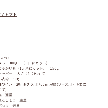
ざくトマト
2人分）
タラ 300g （一口にカット）
じゃがいも（1㎝角にカット） 150g
ケッパー 大さじ1（あれば）
小麦粉 50g
白ワイン 20ml(タラ用)+50ml程度(ソース用・必要に
じて)
塩 適量
黒こしょう 適量
パセリ 適量