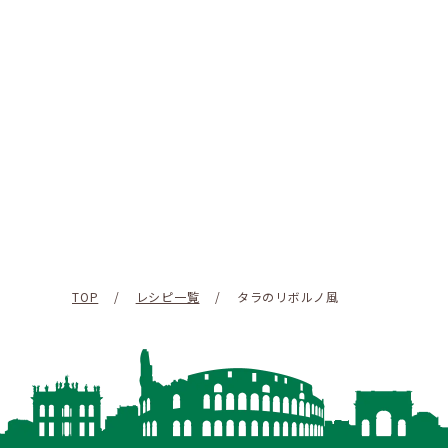
TOP
/
レシピ一覧
/
タラのリボルノ風