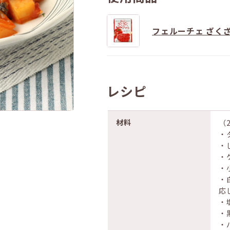
フェルーチェ ざく
レシピ
材料
（
・
・
・
・
・
応
・
・
・