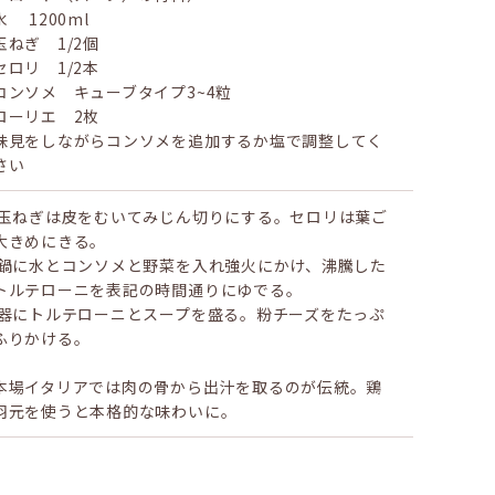
水 1200ml
玉ねぎ 1/2個
セロリ 1/2本
コンソメ キューブタイプ3~4粒
ローリエ 2枚
味見をしながらコンソメを追加するか塩で調整してく
さい
 玉ねぎは皮をむいてみじん切りにする。セロリは葉ご
大きめにきる。
 鍋に水とコンソメと野菜を入れ強火にかけ、沸騰した
トルテローニを表記の時間通りにゆでる。
 器にトルテローニとスープを盛る。粉チーズをたっぷ
ふりかける。
本場イタリアでは肉の骨から出汁を取るのが伝統。鶏
羽元を使うと本格的な味わいに。