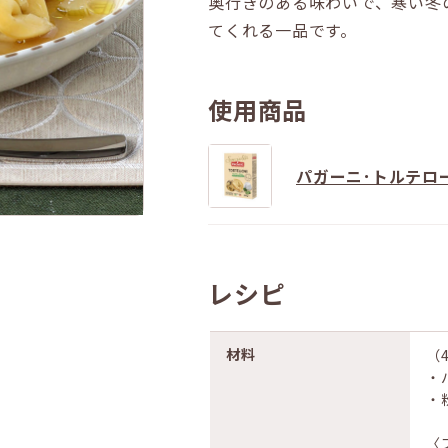
奥行きのある味わいで、寒い冬
てくれる一品です。
使用商品
パガーニ･トルテロ
レシピ
材料
（
・
・
〈