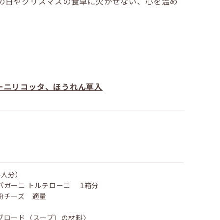
の日やクリスマスの食卓に欠かせない、心を温め
ーニリコッタ、ほうれん草入
4人分）
パガーニ トルテローニ 1箱分
粉チーズ 適量
ブロード（スープ）の材料〉