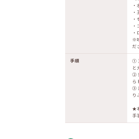
・
・
・
・
・
※
だ
手順
①
と
②
ら
③
り
★
手