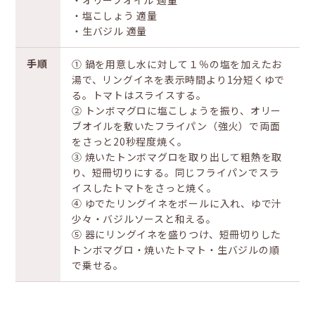
‧オリーブオイル 適量
‧塩こしょう 適量
‧⽣バジル 適量
手順
① 鍋を用意し水に対して１％の塩を加えたお
湯で、リングイネを表示時間より1分短くゆで
る。トマトはスライスする。
② トンボマグロに塩こしょうを振り、オリー
ブオイルを敷いたフライパン（強火）で両面
をさっと20秒程度焼く。
③ 焼いたトンボマグロを取り出して粗熱を取
り、短冊切りにする。同じフライパンでスラ
イスしたトマトをさっと焼く。
④ ゆでたリングイネをボールに入れ、ゆで汁
少々・バジルソースと和える。
⑤ 器にリングイネを盛りつけ、短冊切りした
トンボマグロ・焼いたトマト・生バジルの順
で乗せる。