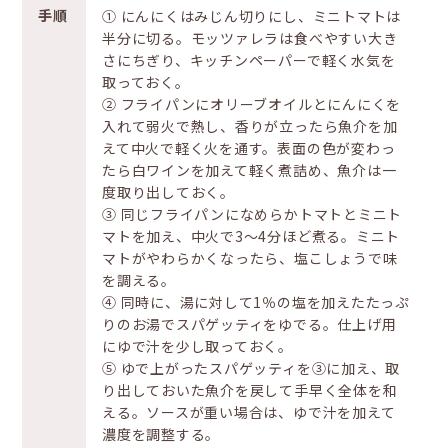
手順
① にんにくはみじん切りにし、ミニトマトは
半分に切る。モッツァレラは食べやすい大き
さにちぎり、キッチンペーパーで軽く水気を
取っておく。
② フライパンにオリーブオイルとにんにくを
入れて弱火で熱し、香りが立ったら魚介を加
えて中火で軽く火を通す。表面の色が変わっ
たら白ワインを加えて軽く煮詰め、魚介は一
度取り出しておく。
③ 同じフライパンになめらかトマトとミニト
マトを加え、中火で3〜4分ほど煮る。ミニト
マトがやわらかくなったら、塩こしょうで味
を調える。
④ 同時に、湯に対して1％の塩を加えたたっぷ
りのお湯でスパゲッティをゆでる。仕上げ用
にゆで汁を少し取っておく。
⑤ ゆで上がったスパゲッティを③に加え、取
り出しておいた魚介を戻して手早く全体を和
える。ソースが重い場合は、ゆで汁を加えて
濃度を調整する。