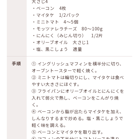
大さじ4
・ベーコン 4枚
・マイタケ 1/2パック
・ミニトマト 4〜5個
・モッツァレラチーズ 80〜100g
・にんにく（みじん切り） 1/2片
・オリーブオイル 大さじ1
・塩、黒こしょう 適量
手順
① イングリッシュマフィンを横半分に切り、
オーブントースターで軽く焼く。
② ミニトマトは輪切りにし、マイタケは食べ
やすい大きさにほぐす。
③ フライパンにオリーブオイルとにんにくを
入れて弱火で熱し、ベーコンをこんがり焼
く。
④ ベーコンから脂が出たらマイタケを加え、
しんなりするまで炒める。塩・黒こしょうで
軽く味を調える。
⑤ ベーコンとマイタケを取り出す。
⑥ マフィンの下半分にトマトソースを塗り、