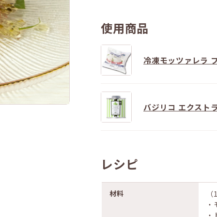
使用商品
冷凍モッツァレラ 
バジリコ エクスト
レシピ
材料
（
・
・