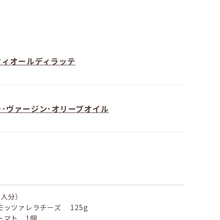
フィオールディラッテ
ラ･ヴァージン･オリーブオイル
1人分）
モッツァレラチーズ 125g
トマト 1個