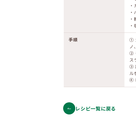
・
・
・
・
手順
①
ノ
②
ス
③
ル
④
レシピ一覧に戻る