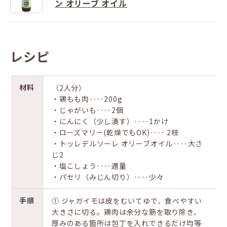
ン オリーブ オイル
レシピ
材料
（2人分）
・鶏もも肉‥‥200g
・じゃがいも‥‥2個
・にんにく（少し潰す）‥‥1かけ
・ローズマリー(乾燥でもOK)‥‥ 2枝
・トッレデルソーレ オリーブオイル‥‥大さ
じ2
・塩こしょう‥‥適量
・パセリ（みじん切り）‥‥少々
手順
① ジャガイモは皮をむいてゆで、食べやすい
大きさに切る。鶏肉は余分な筋を取り除き、
厚みのある箇所は包丁を入れできるだけ均等