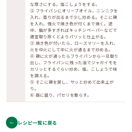
な厚さにする。塩こしょうをする。
② フライパンにオリーブオイル、ニンニクを
入れ、香りが出るまで少し炒める。そこに鶏
を入れ、強火で焼き色が付くまで焼く。途
中、脂が多すぎればキッチンペーパーなどで
適宜取り除くとよりパリッと仕上がる。
③ 焼き色が付いたら、ローズマリーを入れ、
火を中火にして中に火が通るまで炒める。
④ 鶏に火が通ったらフライパンから一旦取り
出し、フライパンに残った油でジャガイモを
カリッとするぐらい炒め、塩、こしょうで味
を調える。
⑤ そこに鶏を戻し、サッと炒めて出来上が
り。
⑥ 器に盛り、パセリを散らす。
レシピ一覧に戻る