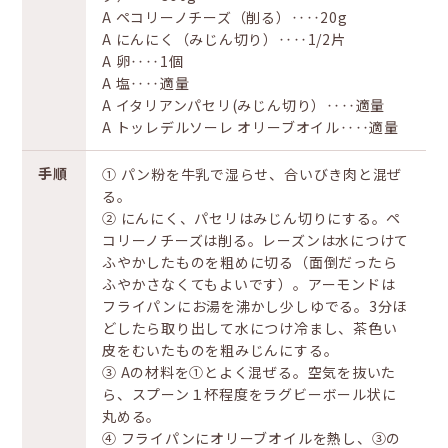
A ペコリーノチーズ（削る）‥‥20g
A にんにく（みじん切り）‥‥1/2片
A 卵‥‥1個
A 塩‥‥適量
A イタリアンパセリ(みじん切り）‥‥適量
A トッレデルソーレ オリーブオイル‥‥適量
手順
① パン粉を牛乳で湿らせ、合いびき肉と混ぜ
る。
② にんにく、パセリはみじん切りにする。ペ
コリーノチーズは削る。レーズンは水につけて
ふやかしたものを粗めに切る（面倒だったら
ふやかさなくてもよいです）。アーモンドは
フライパンにお湯を沸かし少しゆでる。3分ほ
どしたら取り出して水につけ冷まし、茶色い
皮をむいたものを粗みじんにする。
③ Aの材料を①とよく混ぜる。空気を抜いた
ら、スプーン１杯程度をラグビーボール状に
丸める。
④ フライパンにオリーブオイルを熱し、③の