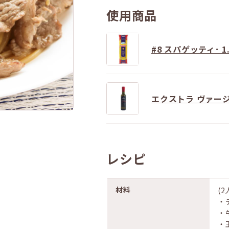
使用商品
#8 スパゲッティ･ 1.
エクストラ ヴァージ
レシピ
材料
(2
‧
‧
‧