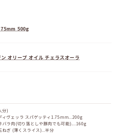
75mm 500g
ン オリーブ オイル チェラスオーラ
⼈分)
ディヴェッラ スパゲッティ1.75mm...200g
⽜バラ⾁(切り落としや豚⾁でも可能)....160g
⽟ねぎ (薄くスライス)...半分