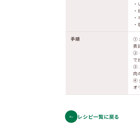
‧
‧焼
‧
‧
手順
①
表
②
で
③
肉
④
オ
レシピ一覧に戻る