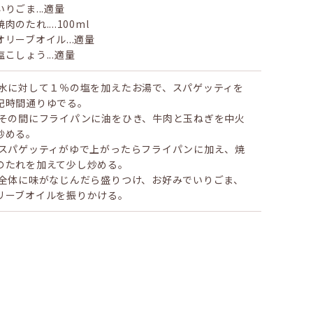
いりごま...適量
⾁のたれ....100ml
オリーブオイル...適量
塩こしょう...適量
 水に対して１％の塩を加えたお湯で、スパゲッティを
記時間通りゆでる。
 その間にフライパンに油をひき、牛肉と玉ねぎを中火
炒める。
 スパゲッティがゆで上がったらフライパンに加え、焼
のたれを加えて少し炒める。
 全体に味がなじんだら盛りつけ、お好みでいりごま、
リーブオイルを振りかける。