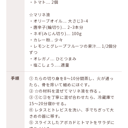
‧トマト.... 2個
☆マリネ液
‧オリーブオイル.... ⼤さじ3~4
‧唐⾟⼦(輪切り).... 2~3本分
‧ネギ(みじん切り).... 100g
‧カレー粉... 少々
‧レモンとグレープフルーツの果汁.... 1/2個分
ずつ
‧オレガノ.... ひとつまみ
‧塩こしょう......適量
手順
① たらの切り身を8〜10分間蒸し、火が通っ
たら、骨を除いて細めにほぐす。
② ☆の材料を混ぜてマリネ液を作る 。
③ ①と②を丁寧に混ぜ合わせたら、冷蔵庫で
15～20分寝かせる。
④ レタスとトレビスを洗い、手でちぎって大
きめの器に移す。
⑤ スライスしたアボカドとトマトをサラダに