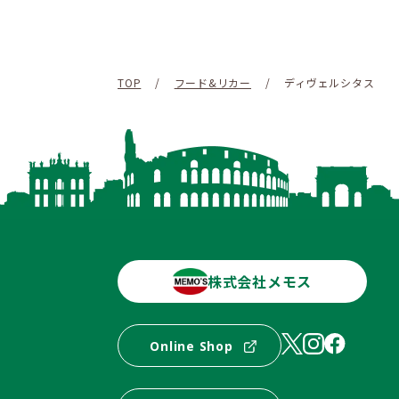
TOP
/
フード&リカー
/
ディヴェルシタス
株式会社メモス
Online Shop