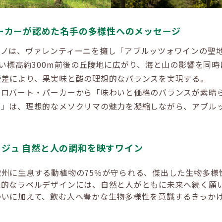
パーカーが認めた名手の多様性へのメッセージ
ーノは、ヴァレンティーニを擁し「アブルッツォワインの聖
近い標高約300m前後の丘陵地に広がり、海と山の影響を同
暖差により、果実味と酸の理想的なバランスを実現する。
、ロバート・パーカーから「味わいと価格のバランスが素晴
ス」は、理想的なメソクリマの魅力を凝縮しながら、アブル
ジュ 自然と人の調和を映すワイン
州に生息する動植物の75％が守られる、傑出した生物多様
象的なラベルデザインには、自然と人がともに未来へ続く願
わいに加えて、飲む人へ豊かな生物多様性を意識するきっか