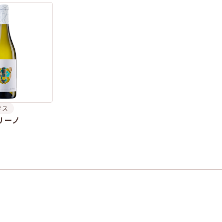
タス
リーノ