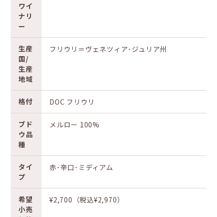
ワイ
ナリ
ー
生産
フリウリ＝ヴェネツィア･ジュリア州
国/
生産
地域
格付
DOC フリウリ
ブド
メルロー 100%
ウ品
種
タイ
赤･辛口･ミディアム
プ
希望
¥2,700（税込¥2,970）
小売