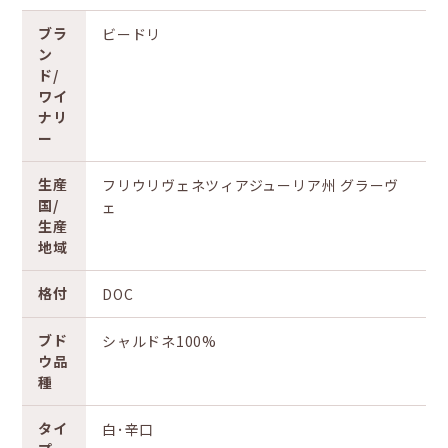
ブラ
ビードリ
ン
ド/
ワイ
ナリ
ー
生産
フリウリヴェネツィアジューリア州 グラーヴ
国/
ェ
生産
地域
格付
DOC
ブド
シャルドネ100%
ウ品
種
タイ
白･辛口