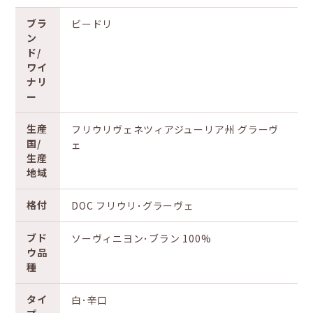
ブラ
ビードリ
ン
ド/
ワイ
ナリ
ー
生産
フリウリヴェネツィアジューリア州 グラーヴ
国/
ェ
生産
地域
格付
DOC フリウリ･グラーヴェ
ブド
ソーヴィニヨン･ブラン 100%
ウ品
種
タイ
白･辛口