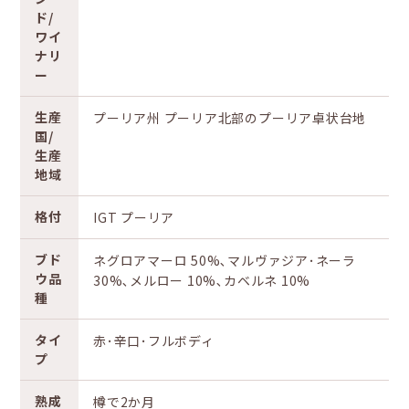
ド/
ワイ
ナリ
ー
生産
プーリア州 プーリア北部のプーリア卓状台地
国/
生産
地域
格付
IGT プーリア
ブド
ネグロアマーロ 50%､マルヴァジア･ネーラ
ウ品
30%､メルロー 10%､カベルネ 10%
種
タイ
赤･辛口･フルボディ
プ
熟成
樽で2か月