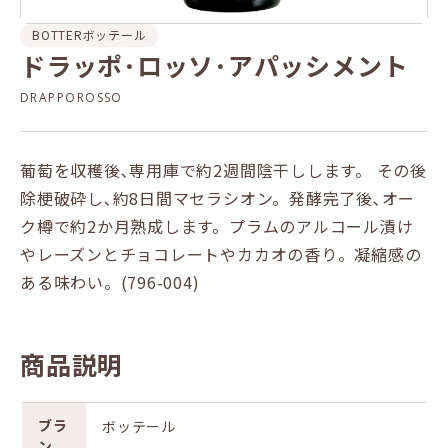
BOTTER
ボッテール
ドラッポ･ロッソ･アパッシメント
DRAPPOROSSO
葡萄を収穫後､専用庫で約2週間陰干しします。 その後
除梗破砕し､約8日間マセラシオン。発酵完了後､オー
ク樽で約2か月熟成します。プラムのアルコール漬け
やレーズンとチョコレートやカカオの香り。凝縮感の
ある味わい。(796-004)
商品説明
ブラ
ボッテール
ン