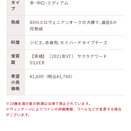
タイ
赤･中口･ミディアム
プ
熟成
80hlスロヴェニアンオークの大樽で､最低6か
月熟成
料理
ジビエ､赤身肉､セミハードタイプチーズ
受賞
【実績】［2021年VT］ サクラアワード
歴
SILVER
希望
¥1,600（税込¥1,760）
小売
価格
※20歳未満の者の飲酒は法律で禁止されています。
※ヴィンテージによりワインの詳細情報、ラベルなどが変更する場合
がございます。