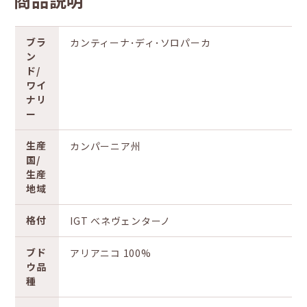
商品説明
ブラ
カンティーナ･ディ･ソロパーカ
ン
ド/
ワイ
ナリ
ー
生産
カンパーニア州
国/
生産
地域
格付
IGT べネヴェンターノ
ブド
アリアニコ 100%
ウ品
種