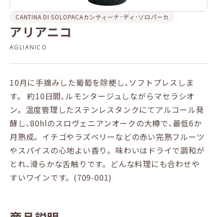
CANTINA DI SOLOPACA
カンティーナ･ディ･ソロパーカ
アリアニコ
AGLIANICO
10月に手摘みした葡萄を除梗し､ソフトプレスしま
す。 約10日間､ルモンタージュしながらマセラシオ
ン。温度管理したステンレスタンクにてアルコール発
酵し､80hlのスロヴェニアンオークの大樽で､最低6か
月熟成。イチゴやラズベリーなどの赤い完熟フルーツ
やスパイスの心地よい香り。味わいはドライで調和が
とれ､滑らかな舌触りです。どんな料理にも合わせや
すいワインです。(709-001)