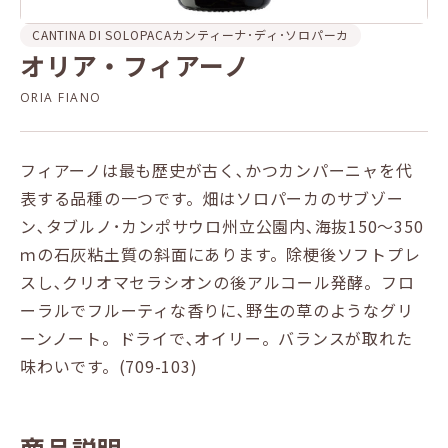
CANTINA DI SOLOPACA
カンティーナ･ディ･ソロパーカ
オリア・フィアーノ
ORIA FIANO
フィアーノは最も歴史が古く､かつカンパーニャを代
表する品種の一つです。畑はソロパーカのサブゾー
ン､タブルノ･カンポサウロ州立公園内､海抜150～350
ｍの石灰粘土質の斜面にあります。除梗後ソフトプレ
スし､クリオマセラシオンの後アルコール発酵。フロ
ーラルでフルーティな香りに､野生の草のようなグリ
ーンノート。ドライで､オイリー。バランスが取れた
味わいです。(709-103)