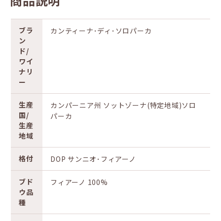
商品説明
ブラ
カンティーナ･ディ･ソロパーカ
ン
ド/
ワイ
ナリ
ー
生産
カンパーニア州 ソットゾーナ(特定地域)ソロ
国/
パーカ
生産
地域
格付
DOP サンニオ･フィアーノ
ブド
フィアーノ 100%
ウ品
種