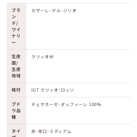
ブラ
カザーレ･デル･ジリオ
ン
ド/
ワイ
ナリ
ー
生産
ラツィオ州
国/
生産
地域
格付
IGT ラツィオ･ロッソ
ブド
チェサネーゼ･ダッフィーレ 100%
ウ品
種
タイ
赤･辛口･ミディアム