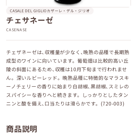
CASALE DEL GIGLIO
カザーレ・デル・ジリオ
チェサネーゼ
CASENASE
チェザネーゼは､収穫量が少なく､晩熟の品種で長期熟
成型のワインに向いています。葡萄畑は比較的高い丘
陵の斜面にあるため､収穫は10月下旬まで行われませ
ん。深いルビーレッド。晩熟品種に特徴的なマラスキ
ーノチェリーの香りに始まり白胡椒､黒胡椒､スミレの
スパイシーな香りへと続きます。しっかりとしたタン
ニンと酸を備え､口当たりは滑らかです。(720-003)
商品説明