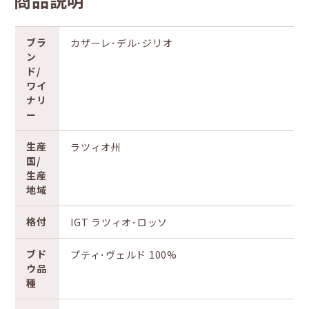
商品説明
ブラ
カザーレ･デル･ジリオ
ン
ド/
ワイ
ナリ
ー
生産
ラツィオ州
国/
生産
地域
格付
IGT ラツィオ･ロッソ
ブド
プティ･ヴェルド 100%
ウ品
種