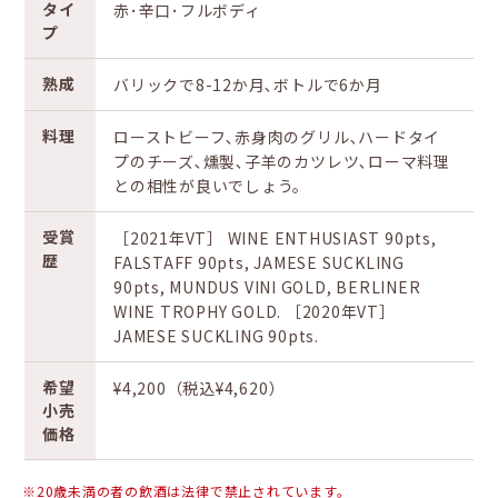
タイ
赤･辛口･フルボディ
プ
熟成
バリックで8-12か月､ボトルで6か月
料理
ローストビーフ､赤身肉のグリル､ハードタイ
プのチーズ､燻製､子羊のカツレツ､ローマ料理
との相性が良いでしょう。
受賞
［2021年VT］ WINE ENTHUSIAST 90pts,
歴
FALSTAFF 90pts, JAMESE SUCKLING
90pts, MUNDUS VINI GOLD, BERLINER
WINE TROPHY GOLD. ［2020年VT］
JAMESE SUCKLING 90pts.
希望
¥4,200（税込¥4,620）
小売
価格
※20歳未満の者の飲酒は法律で禁止されています。