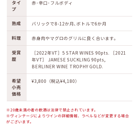
タイ
赤･辛口･フルボディ
プ
熟成
バリックで8-12か月､ボトルで6か月
料理
赤身肉やマグロのグリルに良く合います。
受賞
［2022年VT］5 STAR WINES 90pts. ［2021
歴
年VT］ JAMESE SUCKLING 90pts,
BERLINER WINE TROPHY GOLD.
希望
¥3,800（税込¥4,180）
小売
価格
※20歳未満の者の飲酒は法律で禁止されています。
※ヴィンテージによりワインの詳細情報、ラベルなどが変更する場合
がございます。