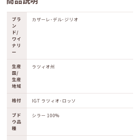
商品説明
ブラ
カザーレ･デル･ジリオ
ン
ド/
ワイ
ナリ
ー
生産
ラツィオ州
国/
生産
地域
格付
IGT ラツィオ･ロッソ
ブド
シラー 100%
ウ品
種