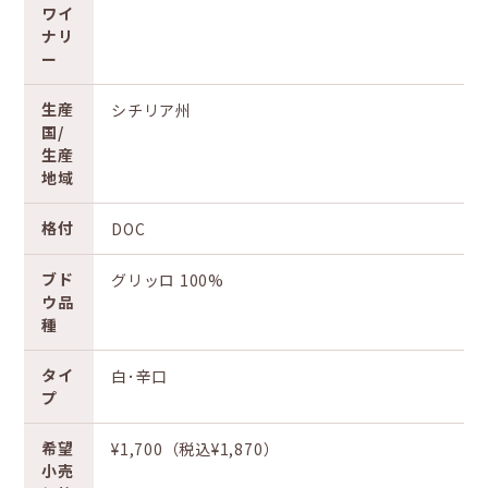
ワイ
ナリ
ー
生産
シチリア州
国/
生産
地域
格付
DOC
ブド
グリッロ 100%
ウ品
種
タイ
白･辛口
プ
希望
¥1,700（税込¥1,870）
小売