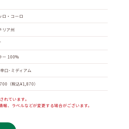
ッロ・コーロ
チリア州
T
ラー 100%
･辛口･ミディアム
,700（税込¥1,870）
止されています。
情報、ラベルなどが変更する場合がございます。