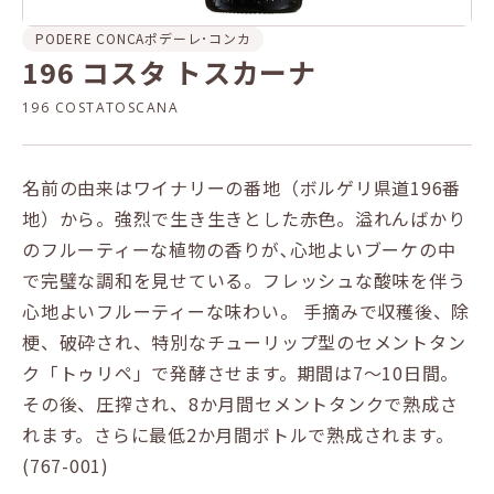
PODERE CONCA
ポデーレ･コンカ
196 コスタ トスカーナ
196 COSTATOSCANA
名前の由来はワイナリーの番地（ボルゲリ県道196番
地）から。強烈で生き生きとした赤色。溢れんばかり
のフルーティーな植物の香りが､心地よいブーケの中
で完璧な調和を見せている。フレッシュな酸味を伴う
心地よいフルーティーな味わい。 手摘みで収穫後、除
梗、破砕され、特別なチューリップ型のセメントタン
ク「トゥリペ」で発酵させます。期間は7～10日間。
その後、圧搾され、8か月間セメントタンクで熟成さ
れます。さらに最低2か月間ボトルで熟成されます。
(767-001)