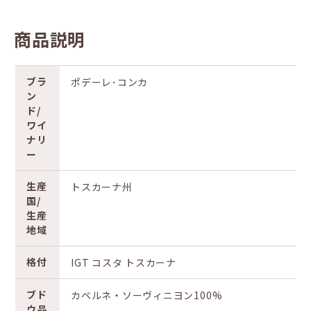
商品説明
ブラ
ポデーレ･コンカ
ン
ド/
ワイ
ナリ
ー
生産
トスカーナ州
国/
生産
地域
格付
IGT コスタ トスカーナ
ブド
カベルネ・ソーヴィニヨン100%
ウ品