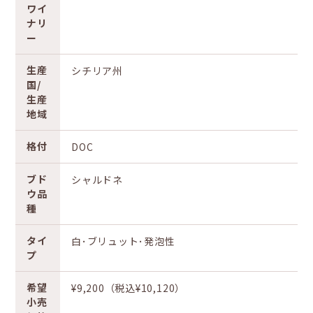
ワイ
ナリ
ー
生産
シチリア州
国/
生産
地域
格付
DOC
ブド
シャルドネ
ウ品
種
タイ
白･ブリュット･発泡性
プ
希望
¥9,200（税込¥10,120）
小売