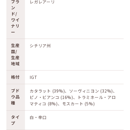
ブラ
レガレアーリ
ン
ド/
ワイ
ナリ
ー
生産
シチリア州
国/
生産
地域
格付
IGT
ブド
カタラット (39%)、ソーヴィニヨン (32%)、
ウ品
ピノ・ビアンコ (16%)、トラミネール・アロ
種
マティコ (8%)、モスカート (5%)
タイ
白・辛口
プ