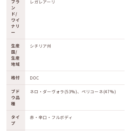
ブラ
レガレアーリ
ン
ド/
ワイ
ナリ
ー
生産
シチリア州
国/
生産
地域
格付
DOC
ブド
ネロ・ダーヴォラ(53%)、ペリコーネ(47%)
ウ品
種
タイ
赤・辛口・フルボディ
プ