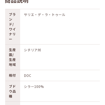
商品説明
ブラ
サリエ・デ・ラ・トゥール
ン
ド/
ワイ
ナリ
ー
生産
シチリア州
国/
生産
地域
格付
DOC
ブド
シラー100%
ウ品
種