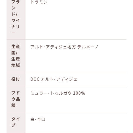
ブラ
トラミン
ン
ド/
ワイ
ナリ
ー
生産
アルト･アディジェ地方 テルメーノ
国/
生産
地域
格付
DOC アルト･アディジェ
ブド
ミュラー･トゥルガウ 100%
ウ品
種
タイ
白･辛口
プ